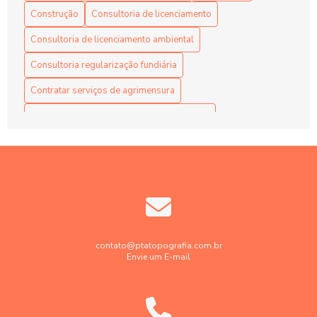
Construção
Consultoria de licenciamento
Consultoria de licenciamento ambiental
Consultoria regularização fundiária
Contratar serviços de agrimensura
Contratar serviços de georreferenciamento
Contratar serviços de topografia
Elaboração projetos de terraplenagem
Empresa de engenharia de agrimensura
Empresa de georreferenciamento de imóveis rurais
Empresa de georreferenciamento de imóvel urbano
contato@ptatopografia.com.br
Envie um E-mail
Empresa de topografia
Empresa de topografia e georreferenciamento