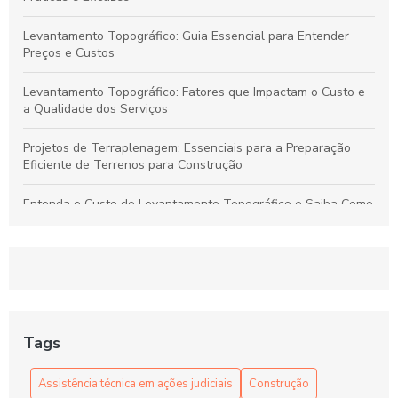
Levantamento Topográfico: Guia Essencial para Entender
Preços e Custos
Levantamento Topográfico: Fatores que Impactam o Custo e
a Qualidade dos Serviços
Projetos de Terraplenagem: Essenciais para a Preparação
Eficiente de Terrenos para Construção
Entenda o Custo do Levantamento Topográfico e Saiba Como
Selecionar o Serviço Ideal para Seu Projeto
Levantamento Topográfico: Guia Completo para Serviços de
Qualidade e Preços Justos
Projetos de Terraplenagem: Guia Essencial para Preparar
Terrenos de Forma Eficiente
Tags
Dicas para Encontrar Preços Competitivos em Levantamento
Assistência técnica em ações judiciais
Construção
Topográfico com Qualidade Garantida