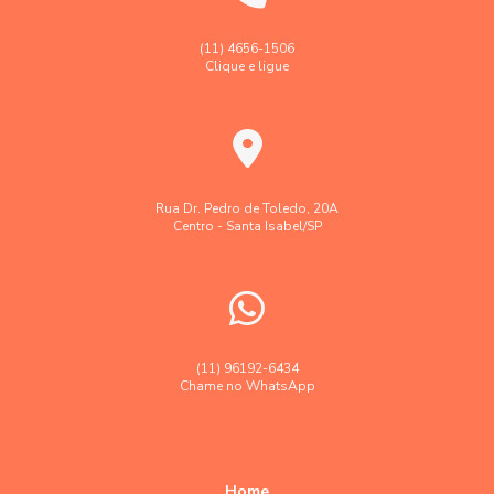
Empresa faz levantamento topográfico georreferenciado
Georreferenciamento de imóveis rurais em sp
(11) 4656-1506
Clique e ligue
Georreferenciamento de imóveis urbanos e rurais
Laudo levantamento topográfico cadastral
Laudo técnico levantamento aerofotogramétrico
Levantamento aerofotogramétrico
Rua Dr. Pedro de Toledo, 20A
Centro - Santa Isabel/SP
Levantamento topográfico
Levantamento topográfico altimétrico
Levantamento topográfico georreferenciado
Levantamento topográfico preço
(11) 96192-6434
Chame no WhatsApp
Levantamento topográfico valor
Levantamentos topográficos com drone
Orçamento empresa topografia e agrimensura
Home