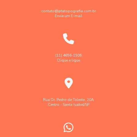
Empresa de georreferenciamento de imóvel urbano
contato@ptatopografia.com.br
Envie um E-mail
Empresa de topografia
Empresa de topografia e georreferenciamento
Empresa faz levantamento topográfico georreferenciado
Georreferenciamento de imóveis rurais em sp
(11) 4656-1506
Clique e ligue
Georreferenciamento de imóveis urbanos e rurais
Laudo levantamento topográfico cadastral
Laudo técnico levantamento aerofotogramétrico
Levantamento aerofotogramétrico
Rua Dr. Pedro de Toledo, 20A
Centro - Santa Isabel/SP
Levantamento topográfico
Levantamento topográfico altimétrico
Levantamento topográfico georreferenciado