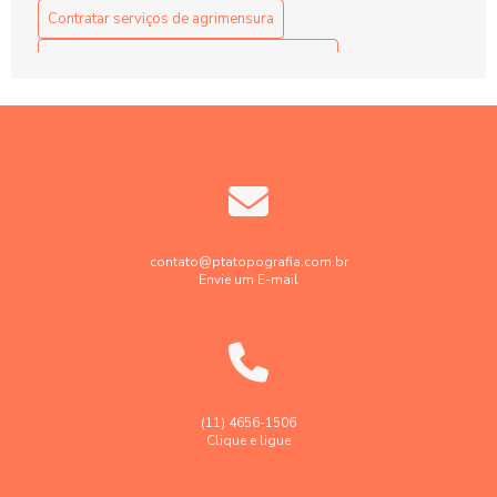
Contratar serviços de agrimensura
Contratar serviços de georreferenciamento
Contratar serviços de topografia
Elaboração projetos de terraplenagem
Empresa de engenharia de agrimensura
Empresa de georreferenciamento de imóveis rurais
Empresa de georreferenciamento de imóvel urbano
contato@ptatopografia.com.br
Envie um E-mail
Empresa de topografia
Empresa de topografia e georreferenciamento
Empresa faz levantamento topográfico georreferenciado
Georreferenciamento de imóveis rurais em sp
(11) 4656-1506
Clique e ligue
Georreferenciamento de imóveis urbanos e rurais