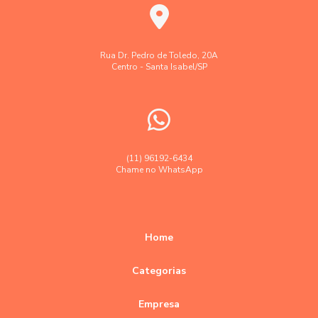
Laudo levantamento topográfico cadastral
Laudo técnico levantamento aerofotogramétrico
Levantamento aerofotogramétrico
Rua Dr. Pedro de Toledo, 20A
Centro - Santa Isabel/SP
Levantamento topográfico
Levantamento topográfico altimétrico
Levantamento topográfico georreferenciado
Levantamento topográfico preço
(11) 96192-6434
Chame no WhatsApp
Levantamento topográfico valor
Levantamentos topográficos com drone
Orçamento empresa topografia e agrimensura
Home
Orçamento levantamento topográfico
Categorias
Precisão em levantamentos topográficos planimétricos
Empresa
Precisão empresa topografia e georreferenciamento