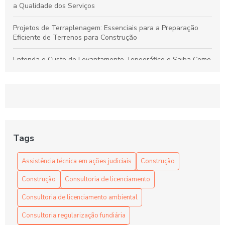
a Qualidade dos Serviços
Projetos de Terraplenagem: Essenciais para a Preparação
Eficiente de Terrenos para Construção
Entenda o Custo do Levantamento Topográfico e Saiba Como
Selecionar o Serviço Ideal para Seu Projeto
Levantamento Topográfico: Guia Completo para Serviços de
Qualidade e Preços Justos
Projetos de Terraplenagem: Guia Essencial para Preparar
Terrenos de Forma Eficiente
Tags
Dicas para Encontrar Preços Competitivos em Levantamento
Assistência técnica em ações judiciais
Construção
Topográfico com Qualidade Garantida
Construção
Consultoria de licenciamento
Consultoria de licenciamento ambiental
Consultoria regularização fundiária