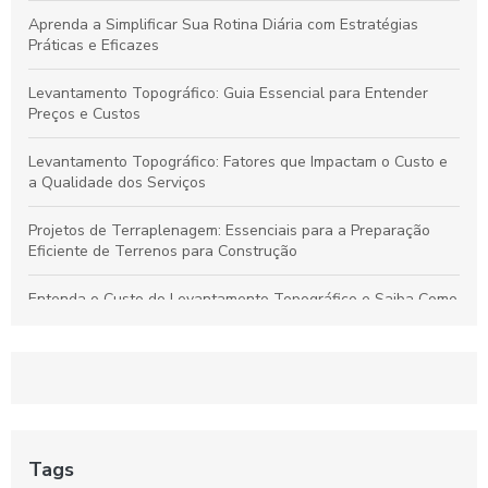
Aprenda a Simplificar Sua Rotina Diária com Estratégias
Práticas e Eficazes
Levantamento Topográfico: Guia Essencial para Entender
Preços e Custos
Levantamento Topográfico: Fatores que Impactam o Custo e
a Qualidade dos Serviços
Projetos de Terraplenagem: Essenciais para a Preparação
Eficiente de Terrenos para Construção
Entenda o Custo do Levantamento Topográfico e Saiba Como
Selecionar o Serviço Ideal para Seu Projeto
Levantamento Topográfico: Guia Completo para Serviços de
Qualidade e Preços Justos
Projetos de Terraplenagem: Guia Essencial para Preparar
Terrenos de Forma Eficiente
Tags