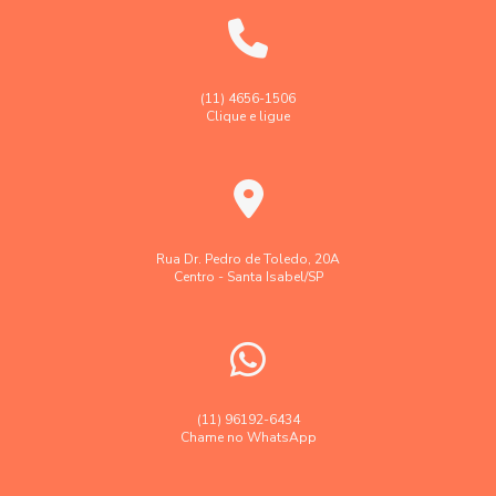
Empresa de topografia e georreferenciamento
Empresa faz levantamento topográfico georreferenciado
Georreferenciamento de imóveis rurais em sp
(11) 4656-1506
Clique e ligue
Georreferenciamento de imóveis urbanos e rurais
Laudo levantamento topográfico cadastral
Laudo técnico levantamento aerofotogramétrico
Levantamento aerofotogramétrico
Rua Dr. Pedro de Toledo, 20A
Centro - Santa Isabel/SP
Levantamento topográfico
Levantamento topográfico altimétrico
Levantamento topográfico georreferenciado
Levantamento topográfico preço
(11) 96192-6434
Chame no WhatsApp
Levantamento topográfico valor
Levantamentos topográficos com drone