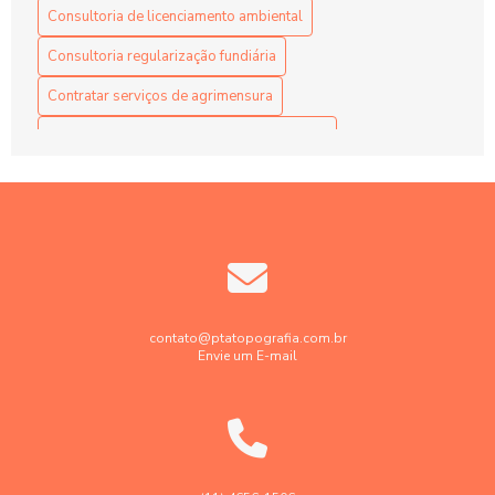
Consultoria de licenciamento ambiental
Consultoria regularização fundiária
Contratar serviços de agrimensura
Contratar serviços de georreferenciamento
Contratar serviços de topografia
Elaboração projetos de terraplenagem
Empresa de engenharia de agrimensura
Empresa de georreferenciamento de imóveis rurais
Empresa de georreferenciamento de imóvel urbano
contato@ptatopografia.com.br
Envie um E-mail
Empresa de topografia
Empresa de topografia e georreferenciamento
Empresa faz levantamento topográfico georreferenciado
Georreferenciamento de imóveis rurais em sp