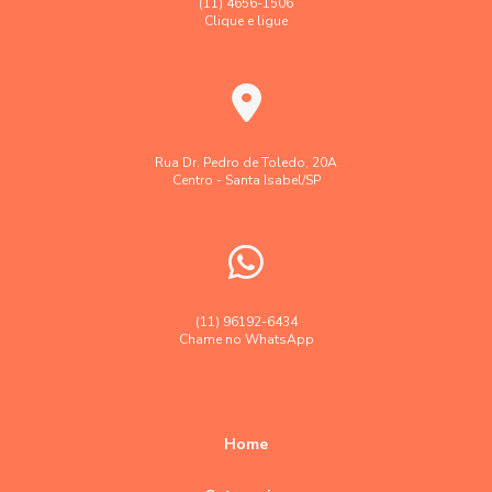
(11) 4656-1506
Clique e ligue
Georreferenciamento de imóveis urbanos e rurais
Laudo levantamento topográfico cadastral
Laudo técnico levantamento aerofotogramétrico
Levantamento aerofotogramétrico
Rua Dr. Pedro de Toledo, 20A
Centro - Santa Isabel/SP
Levantamento topográfico
Levantamento topográfico altimétrico
Levantamento topográfico georreferenciado
Levantamento topográfico preço
(11) 96192-6434
Chame no WhatsApp
Levantamento topográfico valor
Levantamentos topográficos com drone
Orçamento empresa topografia e agrimensura
Home
Orçamento levantamento topográfico