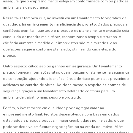
assegura que o empreendimento esteja em conformidade com os padrões
ambientais e de segurança.
Ressalta-se também que, ao investir em um levantamento topográfico de
qualidade, há um
incremento na eficiência do projeto
. Dados precisos e
confiáveis permitem que todo o processo de planejamento e execução seja
conduzido de maneira mais eficaz, economizando tempo e recursos. A
eficiência aumenta à medida que imprevistos são minimizados, e as
operações seguem conforme planejado, otimizando cada etapa do
projeto.
Outro aspecto crítico são os
ganhos em segurança
. Um levantamento
preciso fornece informações vitais que impactam diretamente na segurança
da construção, ajudando a identificar áreas de risco potencial e prevenindo
acidentes no canteiro de obras. Adicionalmente, o respeito às normas de
segurança graças a um levantamento detalhado contribui para um
ambiente de trabalho mais seguro e protegido.
Por fim, o investimento em qualidade pode agregar
valor ao
empreendimento
final. Projetos desenvolvidos com base em dados
detalhados e precisos possuem maior credibilidade no mercado, o que
pode ser decisivo em futuras negociações ou na venda do imóvel. Além
disso, a certeza de um projeto bem-delineado e seguro pode proporcionar