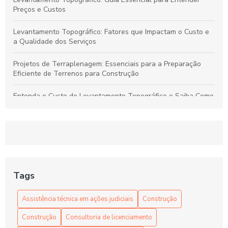
Preços e Custos
Levantamento Topográfico: Fatores que Impactam o Custo e
a Qualidade dos Serviços
Projetos de Terraplenagem: Essenciais para a Preparação
Eficiente de Terrenos para Construção
Entenda o Custo do Levantamento Topográfico e Saiba Como
Selecionar o Serviço Ideal para Seu Projeto
Levantamento Topográfico: Guia Completo para Serviços de
Qualidade e Preços Justos
Projetos de Terraplenagem: Guia Essencial para Preparar
Terrenos de Forma Eficiente
Tags
Dicas para Encontrar Preços Competitivos em Levantamento
Assistência técnica em ações judiciais
Construção
Topográfico com Qualidade Garantida
Construção
Consultoria de licenciamento