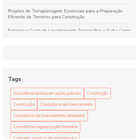
Projetos de Terraplenagem: Essenciais para a Preparação
Eficiente de Terrenos para Construção
Entenda o Custo do Levantamento Topográfico e Saiba Como
Selecionar o Serviço Ideal para Seu Projeto
Levantamento Topográfico: Guia Completo para Serviços de
Qualidade e Preços Justos
Projetos de Terraplenagem: Guia Essencial para Preparar
Terrenos de Forma Eficiente
Tags
Dicas para Encontrar Preços Competitivos em Levantamento
Assistência técnica em ações judiciais
Construção
Topográfico com Qualidade Garantida
Construção
Consultoria de licenciamento
Consultoria de licenciamento ambiental
Consultoria regularização fundiária
Contratar serviços de agrimensura