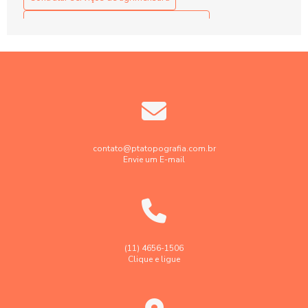
Contratar serviços de georreferenciamento
Contratar serviços de topografia
Elaboração projetos de terraplenagem
Empresa de engenharia de agrimensura
Empresa de georreferenciamento de imóveis rurais
Empresa de georreferenciamento de imóvel urbano
contato@ptatopografia.com.br
Envie um E-mail
Empresa de topografia
Empresa de topografia e georreferenciamento
Empresa faz levantamento topográfico georreferenciado
Georreferenciamento de imóveis rurais em sp
(11) 4656-1506
Clique e ligue
Georreferenciamento de imóveis urbanos e rurais
Laudo levantamento topográfico cadastral