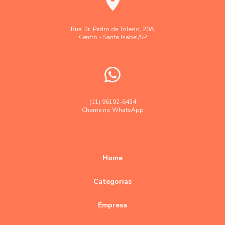
Laudo técnico levantamento aerofotogramétrico
Levantamento aerofotogramétrico
Rua Dr. Pedro de Toledo, 20A
Centro - Santa Isabel/SP
Levantamento topográfico
Levantamento topográfico altimétrico
Levantamento topográfico georreferenciado
Levantamento topográfico preço
(11) 96192-6434
Chame no WhatsApp
Levantamento topográfico valor
Levantamentos topográficos com drone
Orçamento empresa topografia e agrimensura
Home
Orçamento levantamento topográfico
Categorias
Precisão em levantamentos topográficos planimétricos
Empresa
Precisão empresa topografia e georreferenciamento