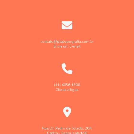
Elaboração projetos de terraplenagem
Empresa de engenharia de agrimensura
Empresa de georreferenciamento de imóveis rurais
Empresa de georreferenciamento de imóvel urbano
contato@ptatopografia.com.br
Envie um E-mail
Empresa de topografia
Empresa de topografia e georreferenciamento
Empresa faz levantamento topográfico georreferenciado
Georreferenciamento de imóveis rurais em sp
(11) 4656-1506
Clique e ligue
Georreferenciamento de imóveis urbanos e rurais
Laudo levantamento topográfico cadastral
Laudo técnico levantamento aerofotogramétrico
Levantamento aerofotogramétrico
Rua Dr. Pedro de Toledo, 20A
Centro - Santa Isabel/SP