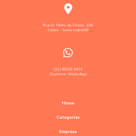
Laudo levantamento topográfico cadastral
Laudo técnico levantamento aerofotogramétrico
Levantamento aerofotogramétrico
Rua Dr. Pedro de Toledo, 20A
Centro - Santa Isabel/SP
Levantamento topográfico
Levantamento topográfico altimétrico
Levantamento topográfico georreferenciado
Levantamento topográfico preço
(11) 96192-6434
Chame no WhatsApp
Levantamento topográfico valor
Levantamentos topográficos com drone
Orçamento empresa topografia e agrimensura
Home
Orçamento levantamento topográfico
Categorias
Precisão em levantamentos topográficos planimétricos
Empresa
Precisão empresa topografia e georreferenciamento