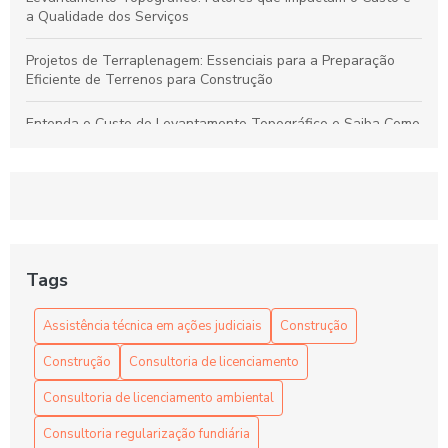
a Qualidade dos Serviços
Projetos de Terraplenagem: Essenciais para a Preparação
Eficiente de Terrenos para Construção
Entenda o Custo do Levantamento Topográfico e Saiba Como
Selecionar o Serviço Ideal para Seu Projeto
Levantamento Topográfico: Guia Completo para Serviços de
Qualidade e Preços Justos
Projetos de Terraplenagem: Guia Essencial para Preparar
Terrenos de Forma Eficiente
Tags
Dicas para Encontrar Preços Competitivos em Levantamento
Assistência técnica em ações judiciais
Construção
Topográfico com Qualidade Garantida
Construção
Consultoria de licenciamento
Consultoria de licenciamento ambiental
Consultoria regularização fundiária