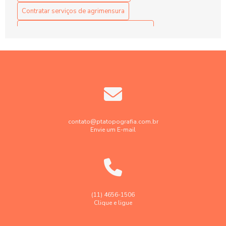
Contratar serviços de agrimensura
Contratar serviços de georreferenciamento
Contratar serviços de topografia
Elaboração projetos de terraplenagem
Empresa de engenharia de agrimensura
Empresa de georreferenciamento de imóveis rurais
Empresa de georreferenciamento de imóvel urbano
contato@ptatopografia.com.br
Envie um E-mail
Empresa de topografia
Empresa de topografia e georreferenciamento
Empresa faz levantamento topográfico georreferenciado
Georreferenciamento de imóveis rurais em sp
(11) 4656-1506
Clique e ligue
Georreferenciamento de imóveis urbanos e rurais