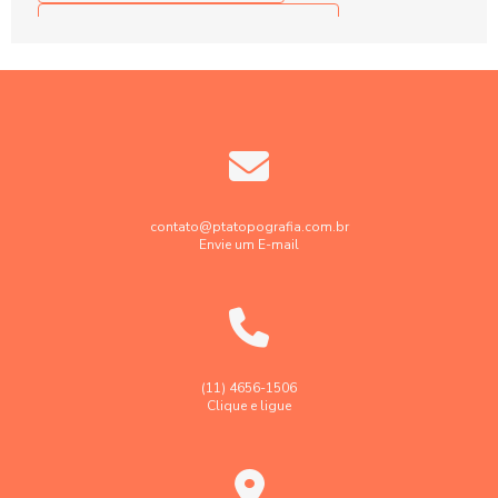
Contratar serviços de georreferenciamento
Contratar serviços de topografia
Elaboração projetos de terraplenagem
Empresa de engenharia de agrimensura
Empresa de georreferenciamento de imóveis rurais
Empresa de georreferenciamento de imóvel urbano
contato@ptatopografia.com.br
Envie um E-mail
Empresa de topografia
Empresa de topografia e georreferenciamento
Empresa faz levantamento topográfico georreferenciado
Georreferenciamento de imóveis rurais em sp
(11) 4656-1506
Clique e ligue
Georreferenciamento de imóveis urbanos e rurais
Laudo levantamento topográfico cadastral