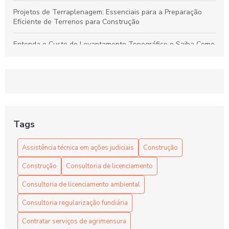
Projetos de Terraplenagem: Essenciais para a Preparação
Eficiente de Terrenos para Construção
Entenda o Custo do Levantamento Topográfico e Saiba Como
Selecionar o Serviço Ideal para Seu Projeto
Levantamento Topográfico: Guia Completo para Serviços de
Qualidade e Preços Justos
Projetos de Terraplenagem: Guia Essencial para Preparar
Terrenos de Forma Eficiente
Tags
Dicas para Encontrar Preços Competitivos em Levantamento
Assistência técnica em ações judiciais
Construção
Topográfico com Qualidade Garantida
Construção
Consultoria de licenciamento
Consultoria de licenciamento ambiental
Consultoria regularização fundiária
Contratar serviços de agrimensura