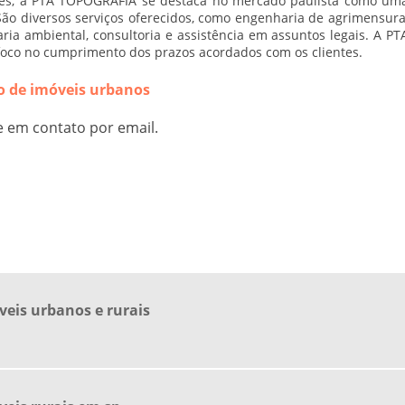
ntes, a PTA TOPOGRAFIA se destaca no mercado paulista como um
São diversos serviços oferecidos, como engenharia de agrimensura
ria ambiental, consultoria e assistência em assuntos legais. A PT
oco no cumprimento dos prazos acordados com os clientes.
o de imóveis urbanos
e em contato por email.
eis urbanos e rurais