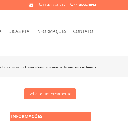
11
4656-1506
11
4656-3894
A
DICAS PTA
INFORMAÇÕES
CONTATO
»
Informações
»
Georreferenciamento de imóveis urbanos
Solicite um orçamento
INFORMAÇÕES