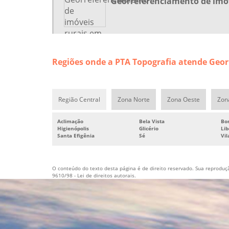
Georreferenciamento de imóv
Regiões onde a PTA Topografia atende Geo
Região Central
Zona Norte
Zona Oeste
Zon
Aclimação
Bela Vista
Bo
Higienópolis
Glicério
Li
Santa Efigênia
Sé
Vi
O conteúdo do texto desta página é de direito reservado. Sua reprodução
9610/98 - Lei de direitos autorais
.