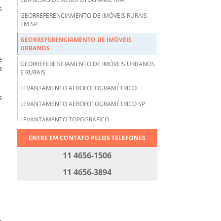
s
GEORREFERENCIAMENTO DE IMÓVEIS RURAIS
EM SP
GEORREFERENCIAMENTO DE IMÓVEIS
URBANOS
e
GEORREFERENCIAMENTO DE IMÓVEIS URBANOS
a
E RURAIS
LEVANTAMENTO AEROFOTOGRAMÉTRICO
s
LEVANTAMENTO AEROFOTOGRAMÉTRICO SP
LEVANTAMENTO TOPOGRÁFICO
LEVANTAMENTO TOPOGRÁFICO ALTIMÉTRICO
ENTRE EM CONTATO PELOS TELEFONES
LEVANTAMENTO TOPOGRÁFICO CADASTRAL
11 4656-1506
LEVANTAMENTO TOPOGRÁFICO
11 4656-3894
GEORREFERENCIADO
LEVANTAMENTOS TOPOGRÁFICOS
PLANIMÉTRICOS
PRESTAÇÃO DE SERVIÇOS DE TOPOGRAFIA