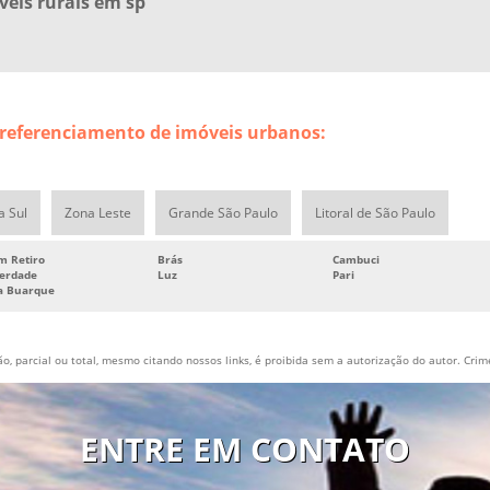
eis rurais em sp
rreferenciamento de imóveis urbanos:
a Sul
Zona Leste
Grande São Paulo
Litoral de São Paulo
m Retiro
Brás
Cambuci
berdade
Luz
Pari
la Buarque
, parcial ou total, mesmo citando nossos links, é proibida sem a autorização do autor. Crime
ENTRE EM CONTATO