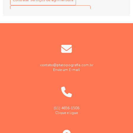
Contratar serviços de agrimensura
Contratar serviços de georreferenciamento
Contratar serviços de topografia
Elaboração projetos de terraplenagem
Empresa de engenharia de agrimensura
Empresa de georreferenciamento de imóveis rurais
Empresa de georreferenciamento de imóvel urbano
contato@ptatopografia.com.br
Envie um E-mail
Empresa de topografia
Empresa de topografia e georreferenciamento
Empresa faz levantamento topográfico georreferenciado
Georreferenciamento de imóveis rurais em sp
(11) 4656-1506
Clique e ligue
Georreferenciamento de imóveis urbanos e rurais
Laudo levantamento topográfico cadastral