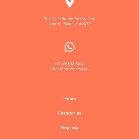
Laudo técnico levantamento aerofotogramétrico
Levantamento aerofotogramétrico
Rua Dr. Pedro de Toledo, 20A
Centro - Santa Isabel/SP
Levantamento topográfico
Levantamento topográfico altimétrico
Levantamento topográfico georreferenciado
Levantamento topográfico preço
(11) 96192-6434
Chame no WhatsApp
Levantamento topográfico valor
Levantamentos topográficos com drone
Orçamento empresa topografia e agrimensura
Home
Orçamento levantamento topográfico
Categorias
Precisão em levantamentos topográficos planimétricos
Empresa
Precisão empresa topografia e georreferenciamento