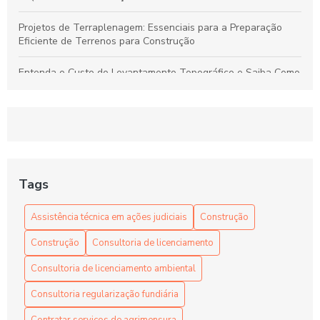
Projetos de Terraplenagem: Essenciais para a Preparação
Eficiente de Terrenos para Construção
Entenda o Custo do Levantamento Topográfico e Saiba Como
Selecionar o Serviço Ideal para Seu Projeto
Levantamento Topográfico: Guia Completo para Serviços de
Qualidade e Preços Justos
Projetos de Terraplenagem: Guia Essencial para Preparar
Terrenos de Forma Eficiente
Tags
Dicas para Encontrar Preços Competitivos em Levantamento
Assistência técnica em ações judiciais
Construção
Topográfico com Qualidade Garantida
Construção
Consultoria de licenciamento
Consultoria de licenciamento ambiental
Consultoria regularização fundiária