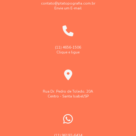
Empresa de georreferenciamento de imóvel urbano
contato@ptatopografia.com.br
Envie um E-mail
Empresa de topografia
Empresa de topografia e georreferenciamento
Empresa faz levantamento topográfico georreferenciado
Georreferenciamento de imóveis rurais em sp
(11) 4656-1506
Clique e ligue
Georreferenciamento de imóveis urbanos e rurais
Laudo levantamento topográfico cadastral
Laudo técnico levantamento aerofotogramétrico
Levantamento aerofotogramétrico
Rua Dr. Pedro de Toledo, 20A
Centro - Santa Isabel/SP
Levantamento topográfico
Levantamento topográfico altimétrico
Levantamento topográfico georreferenciado
Levantamento topográfico preço
(11) 96192-6434