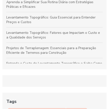
Aprenda a Simplificar Sua Rotina Diária com Estratégias
Práticas e Eficazes
Levantamento Topográfico: Guia Essencial para Entender
Preços e Custos
Levantamento Topográfico: Fatores que Impactam o Custo e
a Qualidade dos Serviços
Projetos de Terraplenagem: Essenciais para a Preparação
Eficiente de Terrenos para Construção
Entenda o Custo do Levantamento Topográfico e Saiba Como
Selecionar o Serviço Ideal para Seu Projeto
Levantamento Topográfico: Guia Completo para Serviços de
Qualidade e Preços Justos
Projetos de Terraplenagem: Guia Essencial para Preparar
Terrenos de Forma Eficiente
Tags