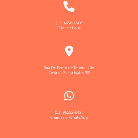
Empresa faz levantamento topográfico georreferenciado
Georreferenciamento de imóveis rurais em sp
(11) 4656-1506
Clique e ligue
Georreferenciamento de imóveis urbanos e rurais
Laudo levantamento topográfico cadastral
Laudo técnico levantamento aerofotogramétrico
Levantamento aerofotogramétrico
Rua Dr. Pedro de Toledo, 20A
Centro - Santa Isabel/SP
Levantamento topográfico
Levantamento topográfico altimétrico
Levantamento topográfico georreferenciado
Levantamento topográfico preço
(11) 96192-6434
Chame no WhatsApp
Levantamento topográfico valor
Levantamentos topográficos com drone